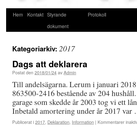
Hoppa
Hem
Kontakt
Styrande
Protokoll
till
dokument
innehåll
2017
Kategoriarkiv:
Dags att deklarera
Postat den
2018/01/24
av
Admin
Till andelsägarna. Lerum i januari 201
863500-2416 bestående av 204 hushåll. 
garage som skedde år 2003 tog vi ett lå
Inbetald amortering under år 2017 var
Publicerat i
2017
,
Deklaration
,
Information
|
Kommentarer inakti