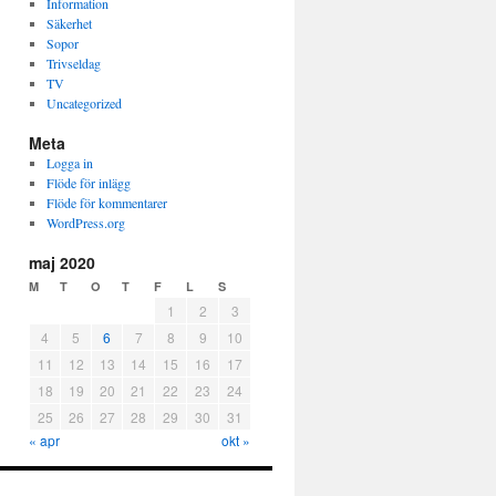
Information
Säkerhet
Sopor
Trivseldag
TV
Uncategorized
Meta
Logga in
Flöde för inlägg
Flöde för kommentarer
WordPress.org
maj 2020
M
T
O
T
F
L
S
1
2
3
4
5
6
7
8
9
10
11
12
13
14
15
16
17
18
19
20
21
22
23
24
25
26
27
28
29
30
31
« apr
okt »