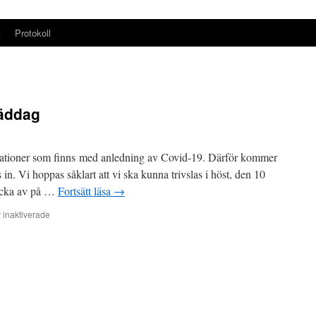
t
Protokoll
täddag
ndationer som finns med anledning av Covid-19. Därför kommer
s in. Vi hoppas såklart att vi ska kunna trivslas i höst, den 10
 bocka av på …
Fortsätt läsa
→
för
inaktiverade
Inställd
trivsel-
och
städdag