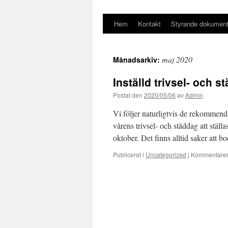
Hem
Kontakt
Styrande dokumen
Hoppa
till
maj 2020
Månadsarkiv:
innehåll
Inställd trivsel- och s
Postat den
2020/05/06
av
Admin
Vi följer naturligtvis de rekomme
vårens trivsel- och städdag att ställa
oktober. Det finns alltid saker att
Publicerat i
Uncategorized
|
Kommentarer 