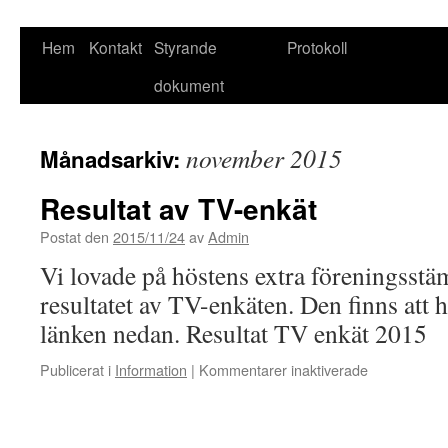
Hoppa
Hem
Kontakt
Styrande
Protokoll
till
dokument
innehåll
november 2015
Månadsarkiv:
Resultat av TV-enkät
Postat den
2015/11/24
av
Admin
Vi lovade på höstens extra föreningsstä
resultatet av TV-enkäten. Den finns att
länken nedan. Resultat TV enkät 2015
för
Publicerat i
Information
|
Kommentarer inaktiverade
Resultat
av
TV-