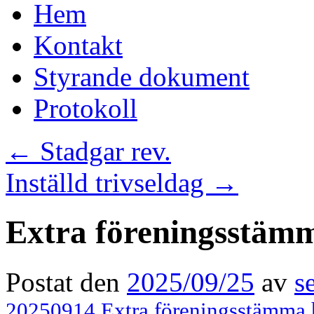
Hoppa
Hem
till
innehåll
Kontakt
Styrande dokument
Protokoll
←
Stadgar rev.
Inställd trivseldag
→
Extra föreningsstäm
Postat den
2025/09/25
av
s
20250914 Extra föreningsstämma