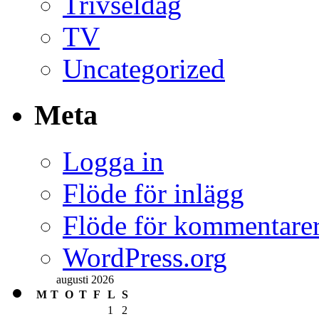
Trivseldag
TV
Uncategorized
Meta
Logga in
Flöde för inlägg
Flöde för kommentare
WordPress.org
augusti 2026
M
T
O
T
F
L
S
1
2