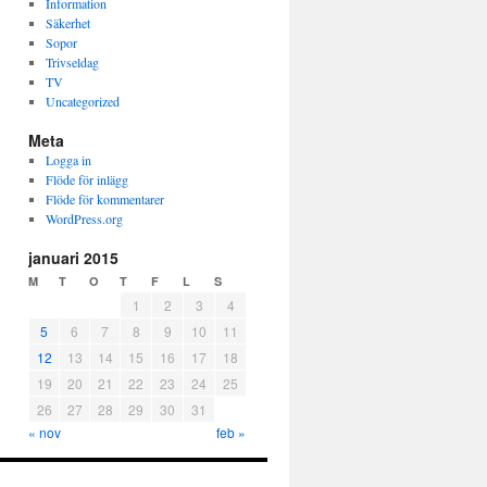
Information
Säkerhet
Sopor
Trivseldag
TV
Uncategorized
Meta
Logga in
Flöde för inlägg
Flöde för kommentarer
WordPress.org
januari 2015
M
T
O
T
F
L
S
1
2
3
4
5
6
7
8
9
10
11
12
13
14
15
16
17
18
19
20
21
22
23
24
25
26
27
28
29
30
31
« nov
feb »