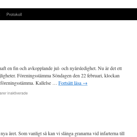
t
Protokoll
aft en fin och avkopplande jul- och nyårsledighet. Nu är det ett
ligheter. Föreningsstämma Söndagen den 22 februari, klockan
ie föreningsstämma. Kallelse …
Fortsätt läsa
→
för
rer inaktiverade
Information
 nya året. Som vanligt så kan vi slänga granarna vid infarterna till