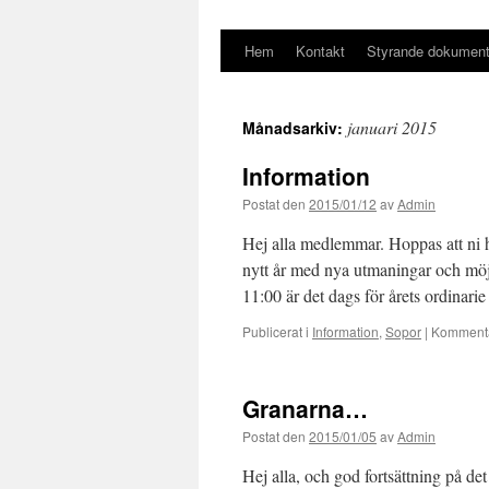
Hem
Kontakt
Styrande dokumen
Hoppa
till
januari 2015
Månadsarkiv:
innehåll
Information
Postat den
2015/01/12
av
Admin
Hej alla medlemmar. Hoppas att ni h
nytt år med nya utmaningar och möj
11:00 är det dags för årets ordinar
Publicerat i
Information
,
Sopor
|
Kommenta
Granarna…
Postat den
2015/01/05
av
Admin
Hej alla, och god fortsättning på det