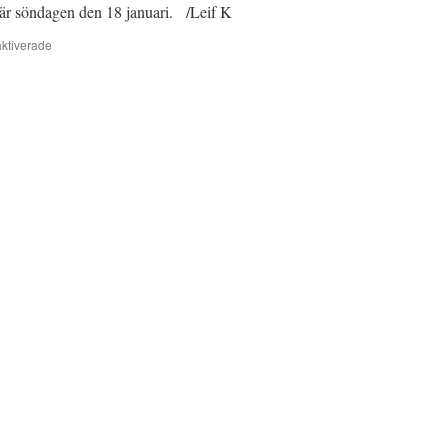
r är söndagen den 18 januari. /Leif K
för
ktiverade
Granarna…