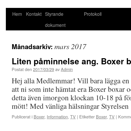
Hoppa
Hem
Kontakt
Styrande
Protokoll
till
dokument
innehåll
mars 2017
Månadsarkiv:
Liten påminnelse ang. Boxer
Postat den
2017/03/29
av
Admin
Hej alla Medlemmar! Vill bara lägga en
att ni som inte hämtat era Boxer boxar 
detta även imorgon klockan 10-18 på fö
mött! Med vänliga hälsningar Styrelsen
Publicerat i
Boxer
,
Information
,
TV
|
Etiketter
Boxer
,
TV
|
Kommen